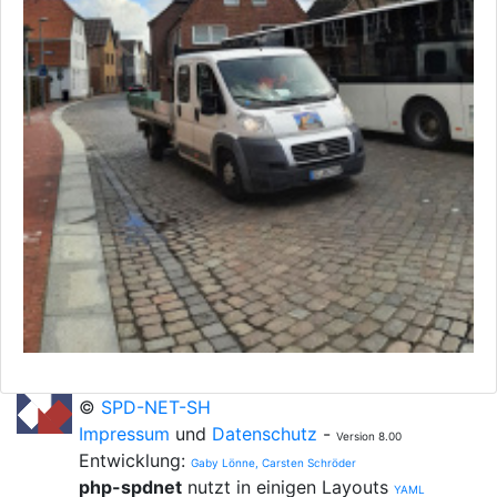
©
SPD-NET-SH
Impressum
und
Datenschutz
-
Version 8.00
Entwicklung:
Gaby Lönne, Carsten Schröder
php-spdnet
nutzt in einigen Layouts
YAML