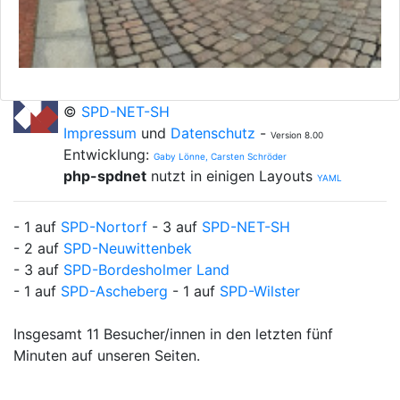
©
SPD-NET-SH
Impressum
und
Datenschutz
-
Version 8.00
Entwicklung:
Gaby Lönne, Carsten Schröder
php-spdnet
nutzt in einigen Layouts
YAML
- 1 auf
SPD-Nortorf
- 3 auf
SPD-NET-SH
- 2 auf
SPD-Neuwittenbek
- 3 auf
SPD-Bordesholmer Land
- 1 auf
SPD-Ascheberg
- 1 auf
SPD-Wilster
Insgesamt 11 Besucher/innen in den letzten fünf
Minuten auf unseren Seiten.