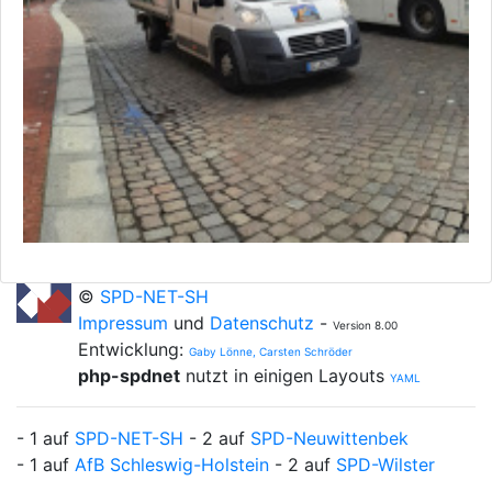
©
SPD-NET-SH
Impressum
und
Datenschutz
-
Version 8.00
Entwicklung:
Gaby Lönne, Carsten Schröder
php-spdnet
nutzt in einigen Layouts
YAML
- 1 auf
SPD-NET-SH
- 2 auf
SPD-Neuwittenbek
- 1 auf
AfB Schleswig-Holstein
- 2 auf
SPD-Wilster