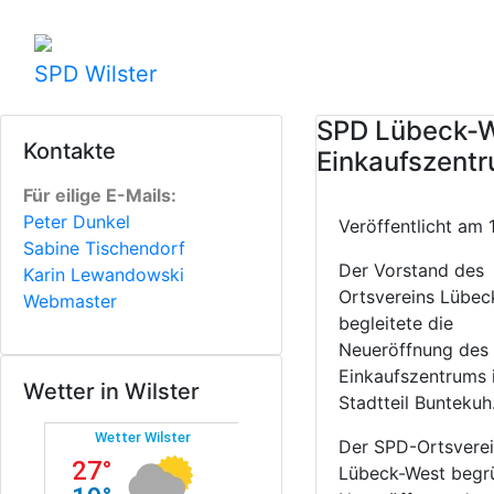
SPD Wilster
SPD Lübeck-We
Kontakte
Einkaufszent
Für eilige E-Mails:
Peter Dunkel
Veröffentlicht a
Sabine Tischendorf
Der Vorstand des
Karin Lewandowski
Ortsvereins Lübec
Webmaster
begleitete die
Neueröffnung des
Einkaufszentrums 
Wetter in Wilster
Stadtteil Buntekuh
Der SPD-Ortsvere
Lübeck-West begrü