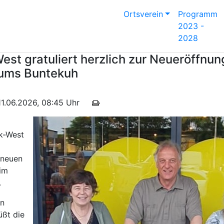
Ortsverein
Programm
2023 -
2028
st gratuliert herzlich zur Neueröffnun
rums Buntekuh
m 11.06.2026, 08:45 Uhr
k-West
 neuen
im
.
in
ßt die