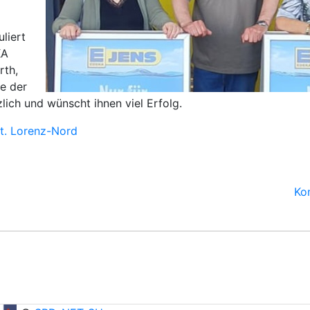
liert
KA
rth,
ie der
lich und wünscht ihnen viel Erfolg.
t. Lorenz-Nord
Ko