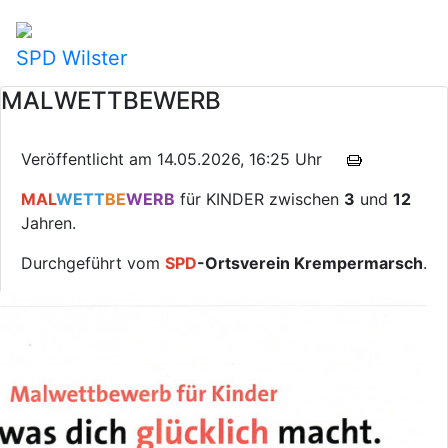
SPD Wilster
MALWETTBEWERB
Veröffentlicht am 14.05.2026, 16:25 Uhr
MAL
WETT
BE
WERB
für KINDER zwischen
3
und
12
Jahren.
Durchgeführt vom
SPD
-Ortsverein Krempermarsch
.