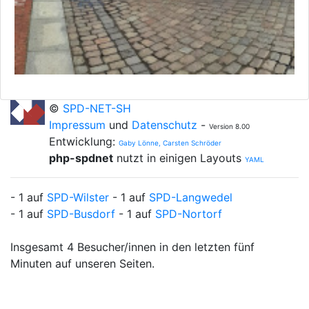
©
SPD-NET-SH
Impressum
und
Datenschutz
-
Version 8.00
Entwicklung:
Gaby Lönne, Carsten Schröder
php-spdnet
nutzt in einigen Layouts
YAML
- 1 auf
SPD-Wilster
- 1 auf
SPD-Langwedel
- 1 auf
SPD-Busdorf
- 1 auf
SPD-Nortorf
Insgesamt 4 Besucher/innen in den letzten fünf
Minuten auf unseren Seiten.