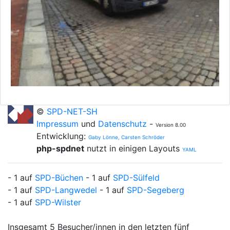
©
SPD-NET-SH
Impressum
und
Datenschutz
-
Version 8.00
Entwicklung:
Gaby Lönne, Carsten Schröder
php-spdnet
nutzt in einigen Layouts
YAML
- 1 auf
SPD-Büchen
- 1 auf
SPD-Sülfeld
- 1 auf
SPD-Langwedel
- 1 auf
SPD-Segeberg
- 1 auf
SPD-Wilster
Insgesamt 5 Besucher/innen in den letzten fünf